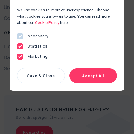
Underdatabehandlere
We use cookies to improve user experience. Choose
what cookies you allow us to use. You can read more
Cookiepolitik
about our
Cookie Policy
here.
AFTALER
Necessary
Licensaftale
Statistics
Marketing
Databehandleraftale
Service Level Agreement (SLA)
Save & Close
Accept All
HAR DU STADIG BRUG FOR HJÆLP?
Send dit spørgsmål via e-mail.
Kontakt os