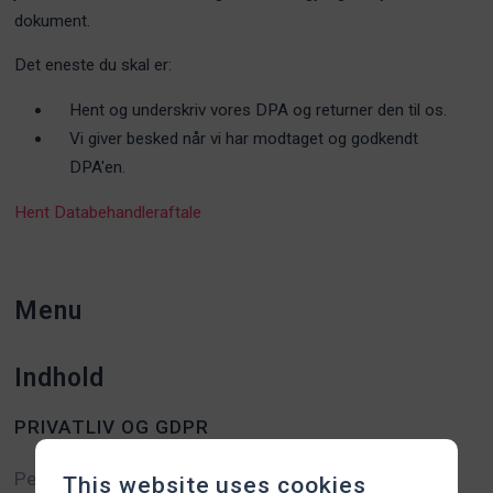
dokument.
Det eneste du skal er:
Hent og underskriv vores DPA og returner den til os.
Vi giver besked når vi har modtaget og godkendt
DPA'en.
Hent Databehandleraftale
Menu
Indhold
PRIVATLIV OG GDPR
Persondatapolitik
This website uses cookies