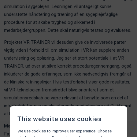
simulation i sygeplejen. Løsningen vil antageligt kunne
understøtte håndtering og træning af en sygeplejefaglige
procedure for at skabe tryghed og sikkerhed i
medarbejdergruppen. Dette skal naturligvis testes og evalueres.
Projektet VR TRAINER vil desuden give de involverede parter
vigtig viden i forhold til, om simulation i VR kan supplere anden
undervisning og oplæring. Jeg ser et stort potentiale i, at VR
TRAINER, ud over at sikre korrekt proceduregennemgang, også
inkluderer de gode erfaringer, som ikke nødvendigvis fremgår af
de kliniske retningslinjer. Hvis testforløbet viser gode resultater,
vil VR-teknologien fremadrettet blive prioriteret som et
simulationsredskab og være relevant at benytte som en del af
introforløb for nye og eksisterende medarbejdere på OUH samt
at koble på den teoretiske undervisning på UCL.
This website uses cookies
Mads Thorup Langelund
We use cookies to improve user experience. Choose
Fælles Innovationskonsulent på OUH & UCL,