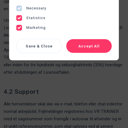
oplysninger i systemet. VR TRAINER vil udføre og opretholde
Necessary
en daglig backup af systemet, der skal udføres hver 24 timer.
Statistics
Undtagen når det er nødvendigt for opfyldelsen af
Licensaftalen mellem VR TRAINER og Kunden vil VR TRAINER
Marketing
ikke videregive oplysninger fra Kunden til tredjepart i nogen
identificerbar form. Personoplysninger afgivet af og gemt i
Save & Close
Accept All
Applikationerne af Kunden vil blive slettet fra systemet af VR
TRAINER på det tidligste tidspunkt efter Kundens anmodning
eller inden for tre hundrede og seksoghalvtreds (356) hverdage
efter afslutningen af Licensaftalen.
4.2 Support
Alle henvendelser skal ske via e-mail, telefon eller chat indenfor
normal arbejdstid. Fejlmeldinger registreres hos VR TRAINER
med et sagsnummer som fremgår i autosvar til afsender og er
et unikt referencenummer, som skal oplyses ved al senere