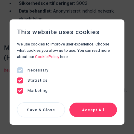
Sikkerhedscertificeringer:
SOC2.
Data behandlet:
Anonymiseret indhold, netværk,
aktivitetslog.
Brug:
MDM-system til VR-headset.
This website uses cookies
DPA underskrevet:
Ja - November 2022.
We use cookies to improve user experience. Choose
Mitsogo Technologies Private Limited
what cookies you allow us to use. You can read more
(Hexnode)
about our
Cookie Policy
here.
hexnode.com
Necessary
Statistics
Lokation:
Tyskland.
Sikkerhedscertificeringer:
Privacy Shield, ISO27001.
Marketing
Data behandlet:
Anonymiseret indhold, IP adresser,
lokation, aktivitetslog.
Save & Close
Accept All
Brug:
MDM-system til tablet.
DPA underskrevet: