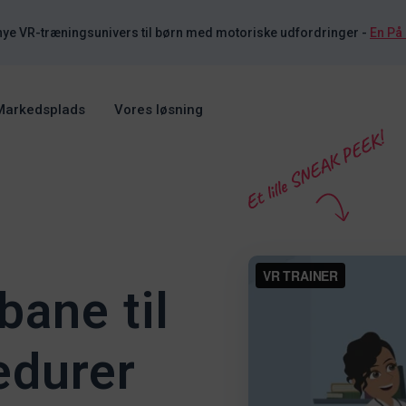
nye VR-træningsunivers til børn med motoriske udfordringer
-
En På
Markedsplads
Vores løsning
bane til
edurer