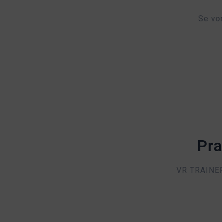
Se vor
Pra
VR TRAINER 