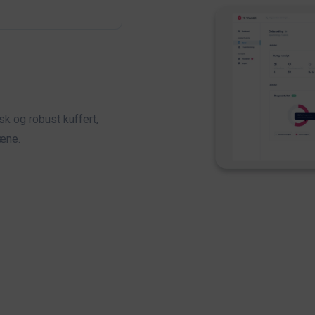
k og robust kuffert,
ræne.