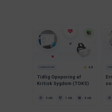
4.8
ER
CIRKULATION
Er
Tidlig Opsporing af
so
Kritisk Sygdom (TOKS)
3 stk.
1 stk.
4 stk.