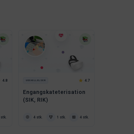
4.8
4.7
UDSKILLELSER
Engangskateterisation
(SIK, RIK)
 stk.
4 stk.
1 stk.
4 stk.