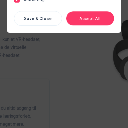
Save & Close
Accept All
— kun et VR-headset,
e de virtuelle
R-headset.
u altid adgang til
e læringsforløb,
 meget mere.