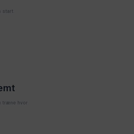
 start.
nemt
u træne hvor