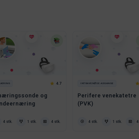
4.7
NÆRING
INTRAVENØSE ADGANGE
næringssonde og
Perifere venekatetre
ndeernæring
(PVK)
4 stk.
1 stk.
4 stk.
4 stk.
1 stk.
4