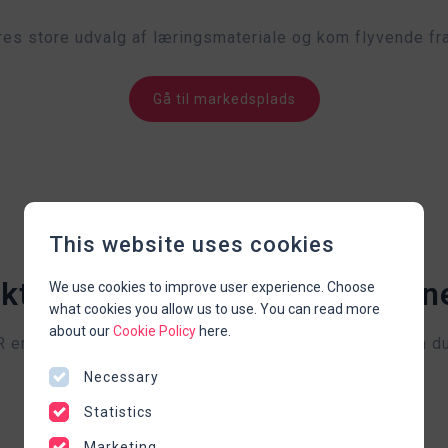
es store udvalg af læringsmateriale og kom flyvende fra
Gå til markedsplads
This website uses cookies
ktisk træning med VR gjort 
We use cookies to improve user experience. Choose
what cookies you allow us to use. You can read more
about our
Cookie Policy
here.
er let at bruge og lige til at tage under armen. Så kan d
du vil og når det passer ind i hverdagen.
Necessary
Statistics
Marketing