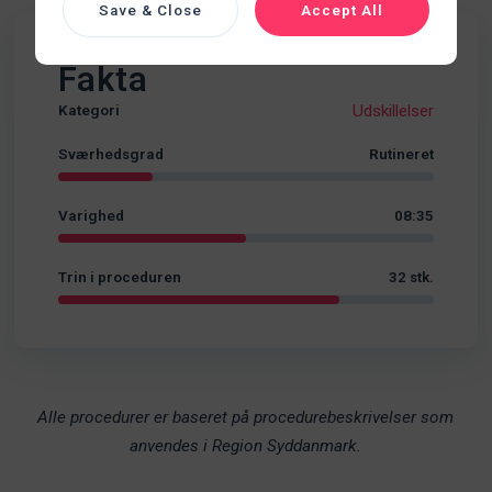
Save & Close
Accept All
Fakta
Udskillelser
Kategori
Sværhedsgrad
Rutineret
Varighed
08:35
Trin i proceduren
32 stk.
Alle procedurer er baseret på procedurebeskrivelser som
anvendes i Region Syddanmark.