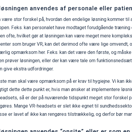
 løsningen anvendes af personale eller patie
 være stor forskel på, hvordan den endelige løsning kommer til 
ppen. F.eks. kan personalet have modtaget forudgående træning
en ofte, hvilket gør at løsningen kan være meget mere kompleks.
enter som bruger VR, kan det derimod ofte være lige omvendt, 
ærlig opmærksom her. F.eks. kan det være den første, og måske
en prøver løsningen, eller der kan være tale om funktionsnedsæt
 give ekstra udfordringer.
te man skal være opmærksom på er krav til hygiejne. Vi kan ikk
gtigt dette dette punkt er, hvis man ønsker at implementere løs
headsets, så er der på nuværende tidspunkt meget stor forskel p
gøres. Mange VR-headsets er slet ikke egnet til sundhedssektor
se er lavet af ikke kan rengøres tilstrækkelig, og derfor bør m
løsningen anvendes “onsite” eller er som en