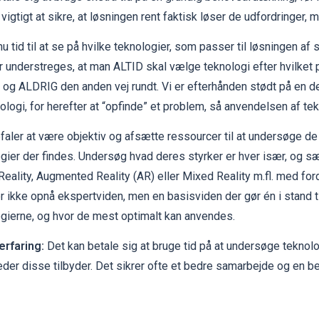
vigtigt at sikre, at løsningen rent faktisk løser de udfordringer, m
nu tid til at se på hvilke teknologier, som passer til løsningen af
r understreges, at man ALTID skal vælge teknologi efter hvilket
 og ALDRIG den anden vej rundt. Vi er efterhånden stødt på en de
ologi, for herefter at “opfinde” et problem, så anvendelsen af te
faler at være objektiv og afsætte ressourcer til at undersøge de
gier der findes. Undersøg hvad deres styrker er hver især, og sæt
 Reality, Augmented Reality (AR) eller Mixed Reality m.fl. med fo
 ikke opnå ekspertviden, men en basisviden der gør én i stand ti
gierne, og hvor de mest optimalt kan anvendes.
erfaring:
Det kan betale sig at bruge tid på at undersøge teknol
der disse tilbyder. Det sikrer ofte et bedre samarbejde og en be