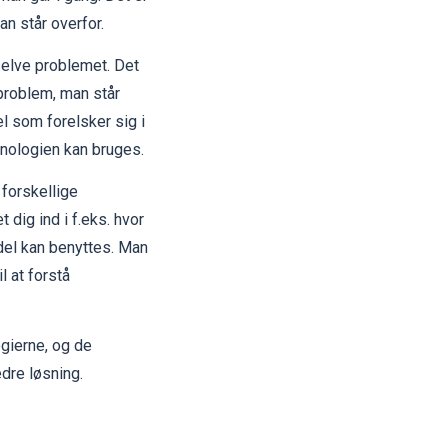
an står overfor.
 selve problemet. Det
 problem, man står
l som forelsker sig i
knologien kan bruges.
 forskellige
 dig ind i f.eks. hvor
rdel kan benyttes. Man
l at forstå
ogierne, og de
dre løsning.