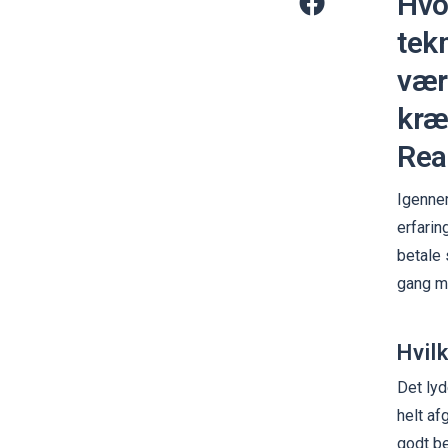
Hvor
tek
vær
kræ
Real
Igennem
erfarin
betale 
gang me
Hvil
Det lyd
helt af
godt be