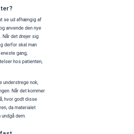
nter?
at se ud afhængig af
 og anvende den nye
 Når det drejer sig
og derfor skal man
 eneste gang,
telser hos patienten,
e understrege nok,
ningen. Når det kommer
å, hvor godt disse
en, da materialet
an undgå dem.
 fast