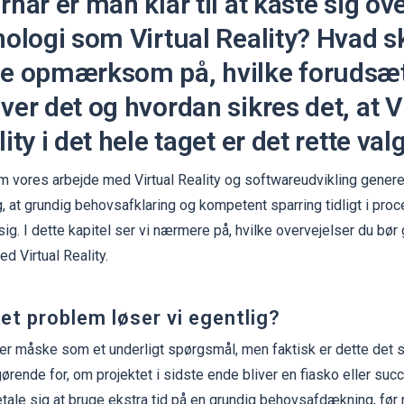
når er man klar til at kaste sig ov
nologi som Virtual Reality? Hvad 
e opmærksom på, hvilke forudsæ
ver det og hvordan sikres det, at V
ity i det hele taget er det rette val
 vores arbejde med Virtual Reality og softwareudvikling generel
g, at grundig behovsafklaring og kompetent sparring tidligt i proc
sig. I dette kapitel ser vi nærmere på, hvilke overvejelser du bør g
d Virtual Reality.
ket problem løser vi egentlig?
er måske som et underligt spørgsmål, men faktisk er dette det 
gørende for, om projektet i sidste ende bliver en fiasko eller suc
tale sig at bruge ekstra tid på en grundig behovsafdækning, før 