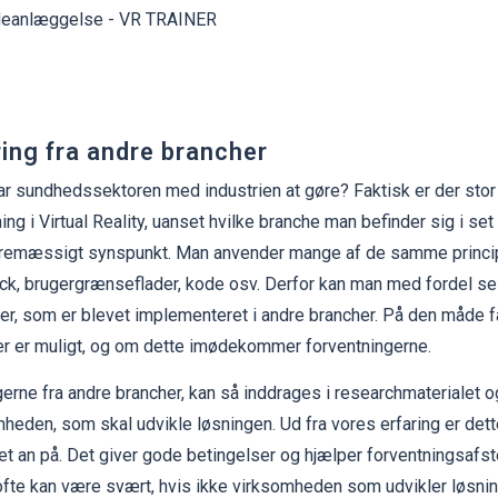
ring fra andre brancher
r sundhedssektoren med industrien at gøre? Faktisk er der stor l
ing i Virtual Reality, uanset hvilke branche man befinder sig i set 
remæssigt synspunkt. Man anvender mange af de samme princippe
ck, brugergrænseflader, kode osv. Derfor kan man med fordel se
er, som er blevet implementeret i andre brancher. På den måde f
er er muligt, og om dette imødekommer forventningerne.
gerne fra andre brancher, kan så inddrages i researchmaterialet og
heden, som skal udvikle løsningen. Ud fra vores erfaring er det
et an på. Det giver gode betingelser og hjælper forventningsafs
ofte kan være svært, hvis ikke virksomheden som udvikler løsnin