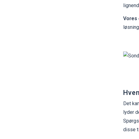
lignend
Vores 
løsning
Hvem
Det kan
lyder d
Spørgsm
disse t