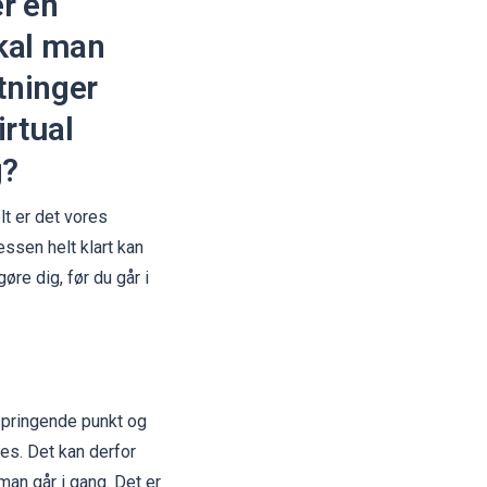
er en
skal man
tninger
irtual
g?
t er det vores
essen helt klart kan
øre dig, før du går i
springende punkt og
ces. Det kan derfor
man går i gang. Det er