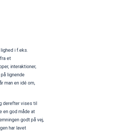
ighed i f.eks.
fra et
r, interaktioner,
 på lignende
år man en idé om,
 derefter vises til
te en god måde at
temningen godt på vej,
gen har lavet