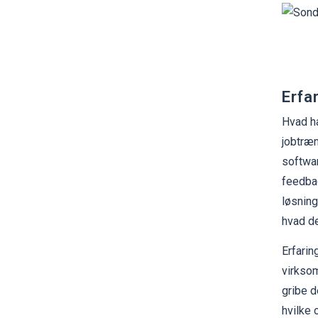
Erfa
Hvad ha
jobtræn
softwa
feedba
løsning
hvad d
Erfarin
virksom
gribe d
hvilke 