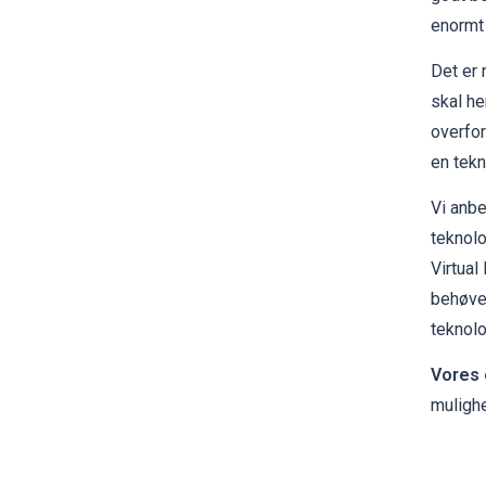
enormt 
Det er 
skal he
overfor
en tekn
Vi anbe
teknolo
Virtual
behøver
teknolo
Vores 
mulighe