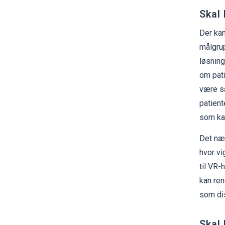
Skal
Der kan
målgru
løsning
om pati
være s
patient
som kan
Det næs
hvor vi
til VR-
kan ren
som dis
Skal 