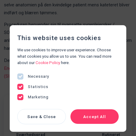
selve anatomien på den kvindelige patient mens kateteret bliver
indført og blæren tømmes.
Proceduren henvender sig til nyansatte sygeplejersker /
SOSU'er, som mangler erfaring og rutine i praktisk udførelse i
This website uses cookies
anlæggelse af kateter. Og erfarne sygeplejersker / SOSU'er, som
har behov for genopfriskning.
We use cookies to improve user experience. Choose
what cookies you allow us to use. You can read more
Denne procedurer kan med fordel kombineres med
about our
Cookie Policy
here.
Engangskateterisation (RIK) til kvinde
,
Engangskateterisation
(SIK) til mand
og
Engangskateterisation (RIK) til mand
.
Necessary
Statistics
Marketing
Fakta
Save & Close
Accept All
Udskillelser
Kategori
Sværhedsgrad
Rutineret