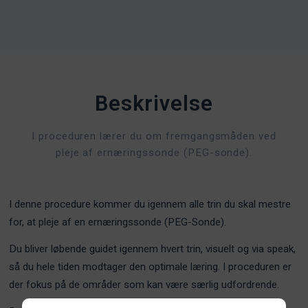
Beskrivelse
I proceduren lærer du om fremgangsmåden ved
pleje af ernæringssonde (PEG-sonde).
I denne procedure kommer du igennem alle trin du skal mestre
for, at pleje af en ernæringssonde (PEG-Sonde).
Du bliver løbende guidet igennem hvert trin, visuelt og via speak,
så du hele tiden modtager den optimale læring. I proceduren er
der fokus på de områder som kan være særlig udfordrende.