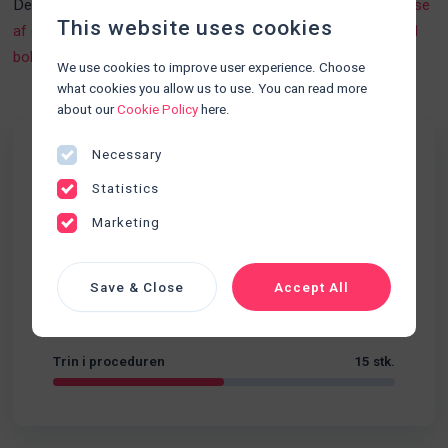
Denne procedurer kan med fordel kombineres med
Anlæggelse
This website uses cookies
af ernæringssonde
,
Sondemad med bolus
og
Sondemad med
bolus (PEG-sonde)
We use cookies to improve user experience. Choose
what cookies you allow us to use. You can read more
about our
Cookie Policy
here.
Necessary
Fakta
Statistics
Ernæring
Kategori
Marketing
Sværhedsgrad
Begynder
Save & Close
Accept All
Varighed
04:45
Trin i proceduren
15 stk.