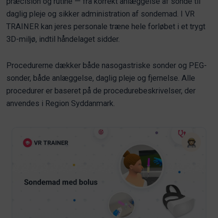
præcision og rutine — fra korrekt anlæggelse af sonde til
daglig pleje og sikker administration af sondemad. I VR
TRAINER kan jeres personale træne hele forløbet i et trygt
3D-miljø, indtil håndelaget sidder.
Procedurerne dækker både nasogastriske sonder og PEG-
sonder, både anlæggelse, daglig pleje og fjernelse. Alle
procedurer er baseret på de procedurebeskrivelser, der
anvendes i Region Syddanmark.