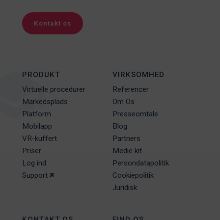
Kontakt os
PRODUKT
VIRKSOMHED
Virtuelle procedurer
Referencer
Markedsplads
Om Os
Platform
Presseomtale
Mobilapp
Blog
VR-kuffert
Partners
Priser
Medie kit
Log ind
Persondatapolitik
Support
Cookiepolitik
Juridisk
KONTAKT OS
FIND OS