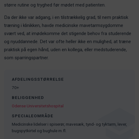
større rutine og tryghed før mødet med patienten.
Da der ikke var adgang, i en tilstrækkelig grad, til nem praktisk
træning i klinikken, havde medicinske mavetarmsygdomme
svært ved, at imødekomme det stigende behov fra studerende
og nyuddannede. Det var ofte heller ikke en mulighed, at træne
praktisk på egen hånd, uden en kollega, eller medstuderende,
som sparringspartner.
AFDELINGSSTØRRELSE
70+
BELIGGENHED
Odense Universitetshospital
SPECIALEOMRÅDE
Medicinske lidelser i spiserør, mavesæk, tynd- og tyktarm, lever,
bugspytkirtel og bughule m.fl.