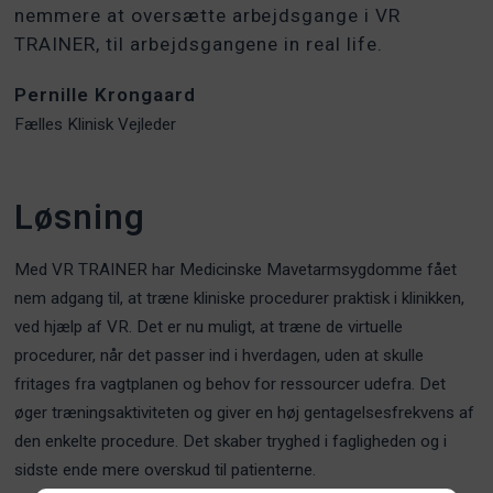
nemmere at oversætte arbejdsgange i VR
TRAINER, til arbejdsgangene in real life.
Pernille Krongaard
Fælles Klinisk Vejleder
Løsning
Med VR TRAINER har Medicinske Mavetarmsygdomme fået
nem adgang til, at træne kliniske procedurer praktisk i klinikken,
ved hjælp af VR. Det er nu muligt, at træne de virtuelle
procedurer, når det passer ind i hverdagen, uden at skulle
fritages fra vagtplanen og behov for ressourcer udefra. Det
øger træningsaktiviteten og giver en høj gentagelsesfrekvens af
den enkelte procedure. Det skaber tryghed i fagligheden og i
sidste ende mere overskud til patienterne.