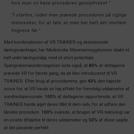
hvis man vil have proceduren genopfrisket.”
“I starten, inden man prøvede proceduren på rigtige
mennesker, for at føle, at man har haft det imellem
fingrene før.”
Med kombinationen af VR TRAINER og eksisterende
læringsværktøjer, har Medicinske Mavetarmsygdomme skabt et
helt unikt læringsmiljø, med et stort potentiale.
Spørgeskemaundersøgelsen viste også, at
80%
af deltagerne
prøvede VR for første gang, da de blev introduceret til VR
TRAINER. Efter brug af procedurerne, gav
40%
den højeste
score for, at VR havde en høj effekt for fremtidig uddannelse af
sundhedspersonale.
100%
af deltagerne rapporterede, at VR
TRAINER havde øget deres tillid til dem selv, for at udføre den
kliniske procedure.
100%
svarede, at brugen af VR-teknologi var
en positiv tilføjelse til deres uddannelse og
50%
af disse sagde,
at det passede perfekt.