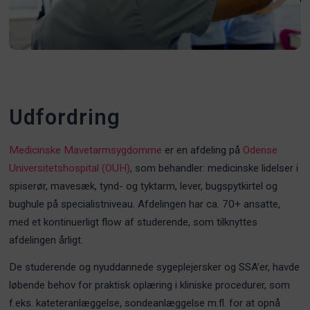
Udfordring
Medicinske Mavetarmsygdomme
er en afdeling på
Odense
Universitetshospital (OUH)
, som behandler: medicinske lidelser i
spiserør, mavesæk, tynd- og tyktarm, lever, bugspytkirtel og
bughule på specialistniveau. Afdelingen har ca. 70+ ansatte,
med et kontinuerligt flow af studerende, som tilknyttes
afdelingen årligt.
De studerende og nyuddannede sygeplejersker og SSA’er, havde
løbende behov for praktisk oplæring i kliniske procedurer, som
f.eks. kateteranlæggelse, sondeanlæggelse m.fl. for at opnå