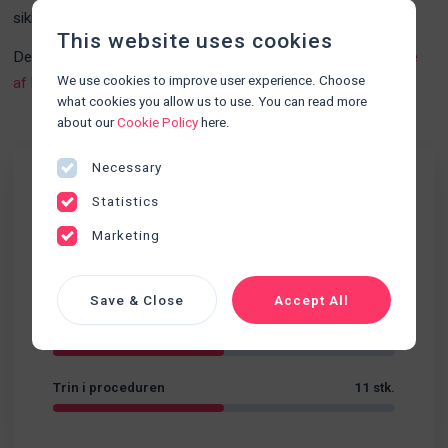
sikkerhed og sundhed.
This website uses cookies
Denne procedurer kan med fordel kombineres med
Udførelse
We use cookies to improve user experience. Choose
af hånddesinfektion
what cookies you allow us to use. You can read more
about our
Cookie Policy
here.
Necessary
Fakta
Statistics
Udskillelser
Marketing
Kategori
Sværhedsgrad
Begynder
Save & Close
Accept All
Varighed
04:35
Trin i proceduren
11 stk.