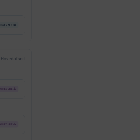
RIAFSNIT 📖
Hovedafsnit
OCEDURE 🕹️
OCEDURE 🕹️