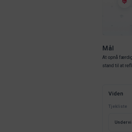
Mål
At opnå færdig
stand til at re
Viden
Tjekliste
Undervi