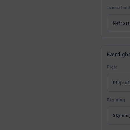
Teoriafsni
Nefrost
Færdigh
Pleje
Pleje a
Skylning
Skylnin