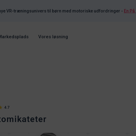
nye VR-træningsunivers til børn med motoriske udfordringer
-
En På
Markedsplads
Vores løsning
4.7
tomikateter