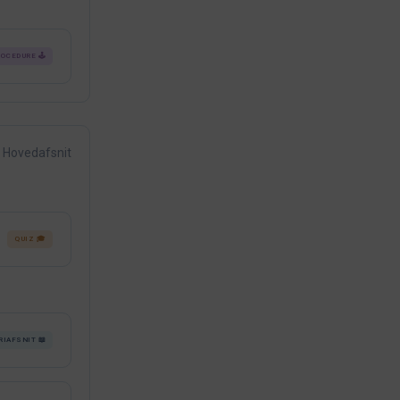
OCEDURE 🕹️
Hovedafsnit
QUIZ 🎓
RIAFSNIT 📖