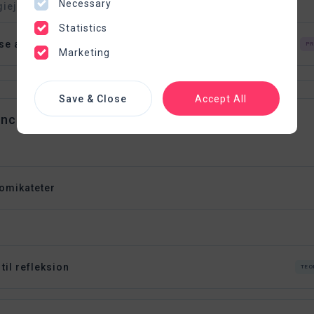
Necessary
giejen
Statistics
se af hånddesinfektion
PR
Marketing
Save & Close
Accept All
ncer
omikateter
til refleksion
TEO