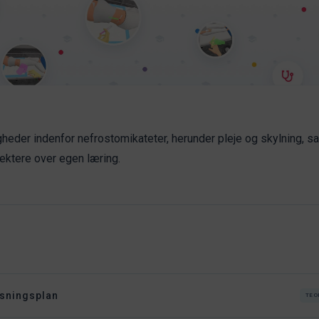
heder indenfor nefrostomikateter, herunder pleje og skylning, s
flektere over egen læring.
sningsplan
TEO