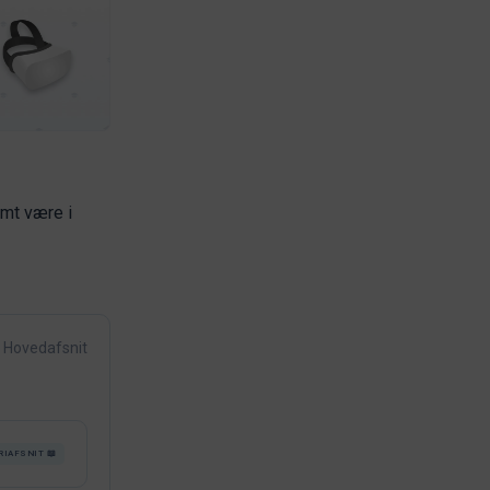
amt være i
Hovedafsnit
RIAFSNIT 📖