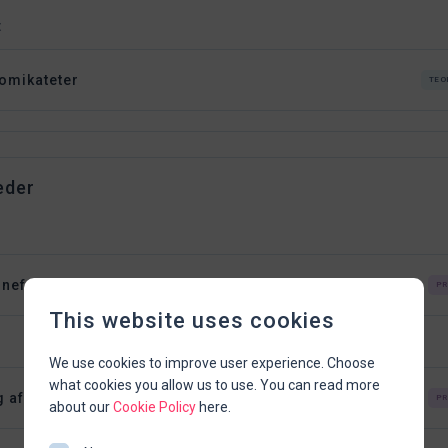
t
omikateter
TEO
eder
f nefrostomikateter
PR
This website uses cookies
We use cookies to improve user experience. Choose
what cookies you allow us to use. You can read more
g af nefrostomikateter
PR
about our
Cookie Policy
here.