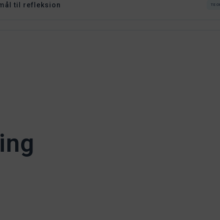
ål til refleksion
TEO
ing