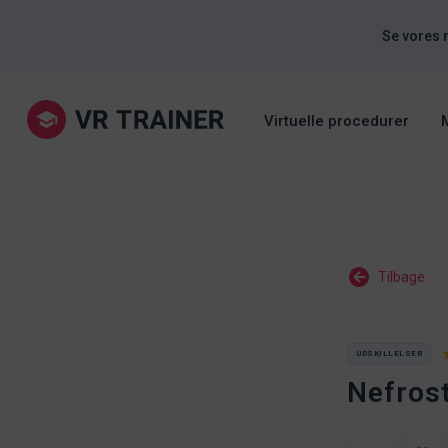
Se vores 
Virtuelle procedurer
Tilbage
UDSKILLELSER
Nefros