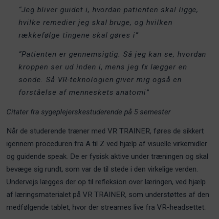
“Jeg bliver guidet i, hvordan patienten skal ligge,
hvilke remedier jeg skal bruge, og hvilken
rækkefølge tingene skal gøres i”
“Patienten er gennemsigtig. Så jeg kan se, hvordan
kroppen ser ud inden i, mens jeg fx lægger en
sonde. Så VR-teknologien giver mig også en
forståelse af menneskets anatomi”
Citater fra sygeplejerskestuderende på 5 semester
Når de studerende træner med VR TRAINER, føres de sikkert
igennem proceduren fra A til Z ved hjælp af visuelle virkemidler
og guidende speak. De er fysisk aktive under træningen og skal
bevæge sig rundt, som var de til stede i den virkelige verden.
Undervejs lægges der op til refleksion over læringen, ved hjælp
af læringsmaterialet på VR TRAINER, som understøttes af den
medfølgende tablet, hvor der streames live fra VR-headsettet.