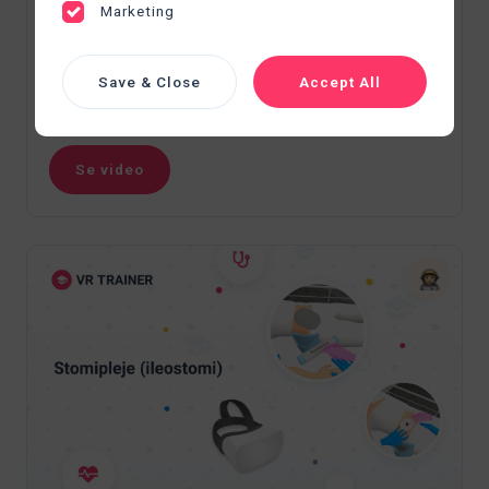
ikke fungerer.
Marketing
SVÆRHEDSGRAD
VARIGHED
Save & Close
Accept All
Rutineret
05:30
Se video