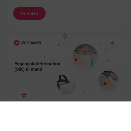
Se video
Engangskateterisation (SIK) til
mand
Lær om korrekt udførelse af steril intermitterende