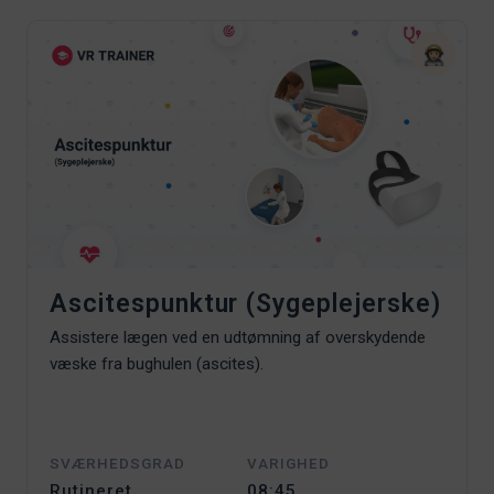
Ascitespunktur (Sygeplejerske)
Assistere lægen ved en udtømning af overskydende
væske fra bughulen (ascites).
SVÆRHEDSGRAD
VARIGHED
Rutineret
08:45