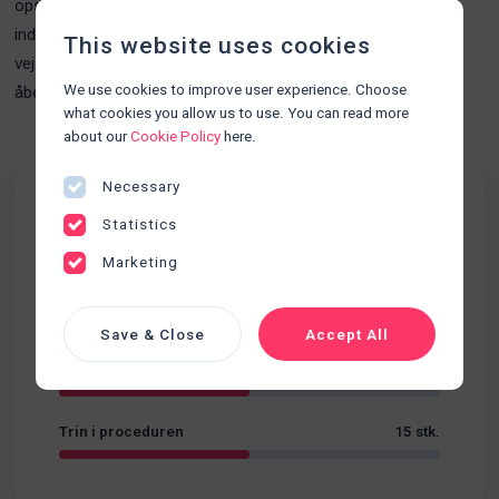
opstår smerter i nyren eller hvis skyllevandet løber ud via
indstiksstedet. Du lærer også om vigtigheden af, at dreje 3-
This website uses cookies
vejshanen på plads efter skylning for at sikre, at nedløbet er
We use cookies to improve user experience. Choose
åbent til kateterposen.
what cookies you allow us to use. You can read more
about our
Cookie Policy
here.
Necessary
Fakta
Statistics
Udskillelser
Marketing
Kategori
Sværhedsgrad
Begynder
Save & Close
Accept All
Varighed
04:45
Trin i proceduren
15 stk.