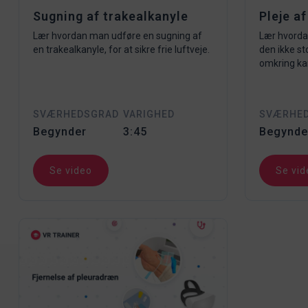
Sugning af trakealkanyle
Pleje a
Lær hvordan man udføre en sugning af
Lær hvordan
en trakealkanyle, for at sikre frie luftveje.
den ikke st
omkring kan
SVÆRHEDSGRAD
VARIGHED
SVÆRHE
Begynder
3:45
Begynde
Se video
Se vid