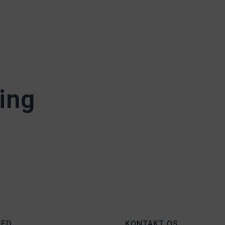
ing
HED
KONTAKT OS