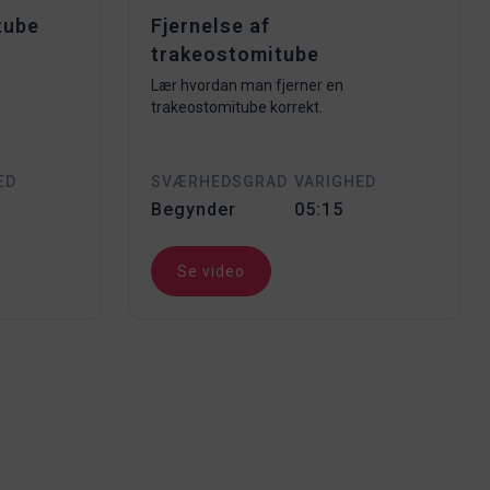
tube
Fjernelse af
trakeostomitube
Lær hvordan man fjerner en
trakeostomitube korrekt.
ED
SVÆRHEDSGRAD
VARIGHED
Begynder
05:15
Se video