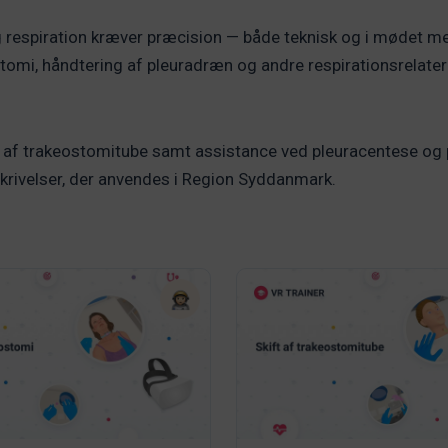
 respiration kræver præcision — både teknisk og i mødet med 
stomi, håndtering af pleuradræn og andre respirationsrelatere
se af trakeostomitube samt assistance ved pleuracentese og p
krivelser, der anvendes i Region Syddanmark.