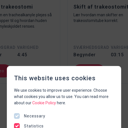
f trakeostomi
Skift af trakeostomi
 en trachealkanyle plejes så
Lær hvordan man skifter en
opper til og hvordan huden
trakeostomitube korrekt.
yleskjoldet renses.
DSGRAD
VARIGHED
SVÆRHEDSGRAD
VARIGH
r
4:45
Begynder
03:15
eo
Se video
This website uses cookies
We use cookies to improve user experience. Choose
what cookies you allow us to use. You can read more
about our
Cookie Policy
here.
Necessary
Statistics