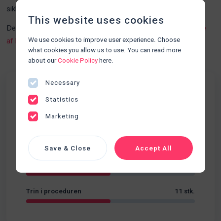
sikkerhed og sundhed.
This website uses cookies
Denne procedurer kan med fordel kombineres med
Udførelse
We use cookies to improve user experience. Choose
af hånddesinfektion
what cookies you allow us to use. You can read more
about our
Cookie Policy
here.
Necessary
Fakta
Statistics
Udskillelser
Marketing
Kategori
Sværhedsgrad
Begynder
Save & Close
Accept All
Varighed
04:35
Trin i proceduren
11 stk.