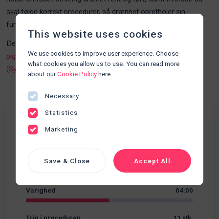
skal følge korrekt procedurer, så drænnet opretholer sin
funktion.
This website uses cookies
Denne procedurer kan med fordel kombineres med
Pleje af
We use cookies to improve user experience. Choose
pigtail dræn
,
Fjernelse af pigtail dræn
og
Ascitespunktur
what cookies you allow us to use. You can read more
(Sygeplejerske)
about our
Cookie Policy
here.
Necessary
Statistics
Fakta
Marketing
Udskillelser
Kategori
Save & Close
Accept All
Sværhedsgrad
Begynder
Varighed
04:00
Trin i proceduren
11 stk.