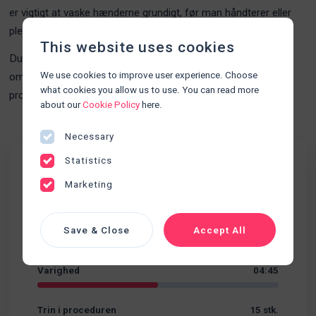
er vigtigt at vaske hænderne grundigt, før man håndterer eller
plejer kateteret for at forhindre spredning af bakterier.
This website uses cookies
Du vil desuden lære om vigtigheden af at holde området
We use cookies to improve user experience. Choose
omkring kateteret rent og tørt, samt hvordan at følge korrekt
what cookies you allow us to use. You can read more
procedure så nefrostomikateteret fungerer korrekt.
about our
Cookie Policy
here.
Necessary
Statistics
Fakta
Marketing
Udskillelser
Kategori
Save & Close
Accept All
Sværhedsgrad
Begynder
Varighed
04:45
Trin i proceduren
15 stk.