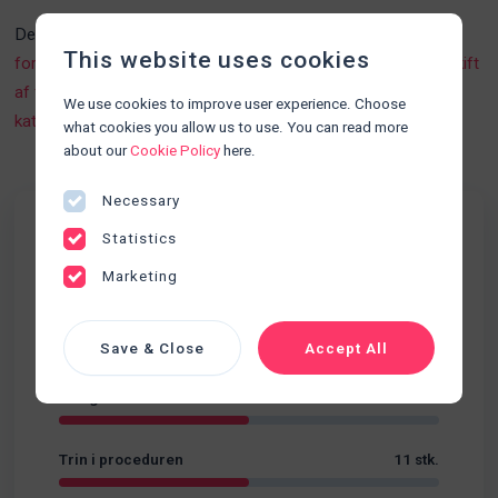
Denne procedurer kan med fordel kombineres med
Skift af
This website uses cookies
forbinding omkring PICC-line kateter)
,
Pleje af pigtail dræn
,
Skift
af forbinding ved midline kateter)
og
Fjernelse af midline
We use cookies to improve user experience. Choose
kateter)
what cookies you allow us to use. You can read more
about our
Cookie Policy
here.
Necessary
Statistics
Fakta
Marketing
Udskillelser
Kategori
Sværhedsgrad
Begynder
Save & Close
Accept All
Varighed
04:45
Trin i proceduren
11 stk.