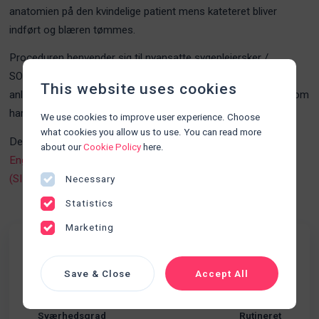
anatomien på den kvindelige patient mens kateteret bliver
indført og blæren tømmes.
Proceduren henvender sig til nyansatte sygeplejersker /
SOSU'er, som mangler erfaring og rutine i praktisk udførelse i
This website uses cookies
anlæggelse af kateter. Og erfarne sygeplejersker / SOSU'er, som
har behov for genopfriskning.
We use cookies to improve user experience. Choose
what cookies you allow us to use. You can read more
Denne procedurer kan med fordel kombineres med
about our
Cookie Policy
here.
Engangskateterisation (SIK) til kvinde
,
Engangskateterisation
(SIK) til mand
og
Engangskateterisation (RIK) til mand
.
Necessary
Statistics
Marketing
Fakta
Save & Close
Accept All
Udskillelser
Kategori
Sværhedsgrad
Rutineret