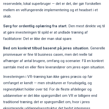
reservedele, lokal superbruger — det er det, der gør forskellen
mellem en velfungerende implementering og et headset i et
skab.
Sørg for ordentlig oplæring fra start.
Den mest direkte vej til
at gøre investeringen til spild er at undlade træning af
facilitatorer. Det er ikke der man skal spare.
Bed om konkret tilbud baseret på jeres situation.
Generelle
prisniveauer er fine til business casen, men det reelle tal
afhænger af antal brugere, omfang og scenarier. Få en konkret
samtale med en eller flere leverandører om jeres egen situation.
Investeringen i VR-træning kan ikke gøres præcis op før
omfanget er kendt — men strukturen er forudsigelig, og
regnestykket holder over tid. For de fleste afdelinger og
uddannelser er det ikke spørgsmålet om VR er billigere end
traditionel træning; det er spørgsmålet om, hvor i jeres
eksisterende uddannelsesstruktur det bedst integreres.