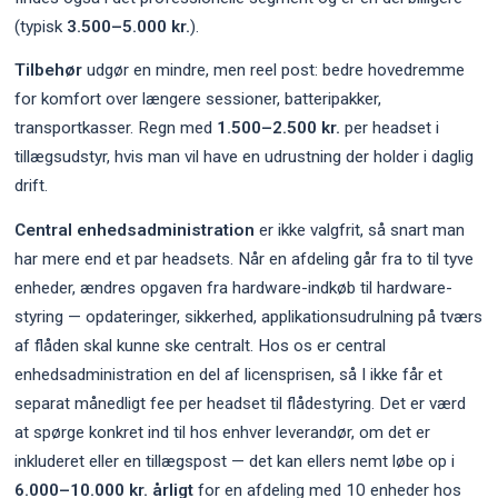
(typisk
3.500–5.000 kr.
).
Tilbehør
udgør en mindre, men reel post: bedre hovedremme
for komfort over længere sessioner, batteripakker,
transportkasser. Regn med
1.500–2.500 kr.
per headset i
tillægsudstyr, hvis man vil have en udrustning der holder i daglig
drift.
Central enhedsadministration
er ikke valgfrit, så snart man
har mere end et par headsets. Når en afdeling går fra to til tyve
enheder, ændres opgaven fra hardware-indkøb til hardware-
styring — opdateringer, sikkerhed, applikationsudrulning på tværs
af flåden skal kunne ske centralt. Hos os er central
enhedsadministration en del af licensprisen, så I ikke får et
separat månedligt fee per headset til flådestyring. Det er værd
at spørge konkret ind til hos enhver leverandør, om det er
inkluderet eller en tillægspost — det kan ellers nemt løbe op i
6.000–10.000 kr. årligt
for en afdeling med 10 enheder hos