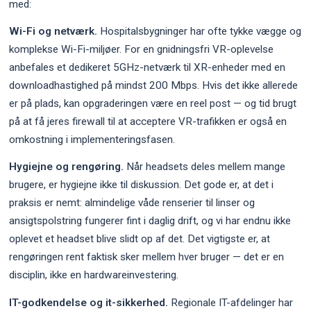
med:
Wi-Fi og netværk.
Hospitalsbygninger har ofte tykke vægge og
komplekse Wi-Fi-miljøer. For en gnidningsfri VR-oplevelse
anbefales et dedikeret 5GHz-netværk til XR-enheder med en
downloadhastighed på mindst 200 Mbps. Hvis det ikke allerede
er på plads, kan opgraderingen være en reel post — og tid brugt
på at få jeres firewall til at acceptere VR-trafikken er også en
omkostning i implementeringsfasen.
Hygiejne og rengøring.
Når headsets deles mellem mange
brugere, er hygiejne ikke til diskussion. Det gode er, at det i
praksis er nemt: almindelige våde renserier til linser og
ansigtspolstring fungerer fint i daglig drift, og vi har endnu ikke
oplevet et headset blive slidt op af det. Det vigtigste er, at
rengøringen rent faktisk sker mellem hver bruger — det er en
disciplin, ikke en hardwareinvestering.
IT-godkendelse og it-sikkerhed.
Regionale IT-afdelinger har