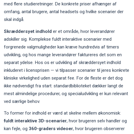
med flere studieretninger. De konkrete priser afhænger af
omfang, antal brugere, antal headsets og hvilke scenarier der
skal indgå.
Skræddersyet indhold
er et område, hvor leverandører
adskiller sig. Komplekse fuldt interaktive scenarier med
forgrenede valgmuligheder kan kræve hundredvis af timers
udvikling, og hos mange leverandører faktureres det som en
separat ydelse. Hos os er udvikling af skræddersyet indhold
inkluderet i licensprisen — vi tilpasser scenarier til jeres konkrete
kliniske virkelighed uden separat fee. For de fleste er det dog
ikke nødvendigt fra start: standardbiblioteket dækker langt de
mest almindelige procedurer, og specialudvikling er kun relevant
ved særlige behov.
To former for indhold er værd at skelne mellem økonomisk:
fuldt interaktive 3D-scenarier
, hvor brugeren selv handler og
kan fejle, og
360-graders videoer
, hvor brugeren observerer