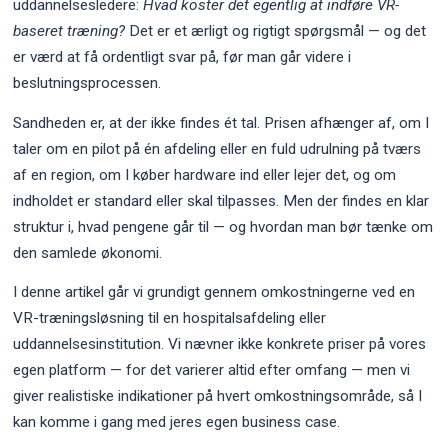
uddannelsesledere:
Hvad koster det egentlig at indføre VR-
baseret træning?
Det er et ærligt og rigtigt spørgsmål — og det
er værd at få ordentligt svar på, før man går videre i
beslutningsprocessen.
Sandheden er, at der ikke findes ét tal. Prisen afhænger af, om I
taler om en pilot på én afdeling eller en fuld udrulning på tværs
af en region, om I køber hardware ind eller lejer det, og om
indholdet er standard eller skal tilpasses. Men der findes en klar
struktur i, hvad pengene går til — og hvordan man bør tænke om
den samlede økonomi.
I denne artikel går vi grundigt gennem omkostningerne ved en
VR-træningsløsning til en hospitalsafdeling eller
uddannelsesinstitution. Vi nævner ikke konkrete priser på vores
egen platform — for det varierer altid efter omfang — men vi
giver realistiske indikationer på hvert omkostningsområde, så I
kan komme i gang med jeres egen business case.