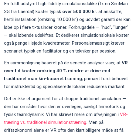
En fuldt udstyret high-fidelity simulationsdukke (fx en SimMan
3G fra Laerdal) koster typisk
over 500.000 kr.
at anskaffe,
hertil installation (omkring 10.000 kr.) og udvidet garanti der kan
løbe op i flere ti-tusinder kroner. Forbrugsdele — "hud", "lunger"
— skal løbende udskiftes. Et dedikeret simulationslokale koster
også penge i lejede kvadratmeter. Personalemæssigt kræver
scenariet typisk en facilitator og en tekniker per session.
En sammenligning baseret på de seneste analyser viser, at
VR
over tid koster omkring 40 % mindre at drive end
traditionel manikin-baseret træning
, primært fordi behovet
for instruktørtid og specialiserede lokaler reduceres markant.
Det er ikke et argument for at droppe traditionel simulation —
den har områder hvor den er overlegen, særligt finmotorik og
fysisk teamdynamik. Vi har skrevet mere om afvejningen i
VR-
træning vs. traditionel simulationstræning
. Men på
driftsøkonomi alene er VR ofte den klart billigere måde at få