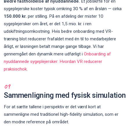
Bedre fastholdelse af nyuddannede.
Et jobskifte for en
sygeplejerske koster typisk omkring 30 % af en årsløn — cirka
150.000 kr.
per stilling. På en afdeling der mister 10
sygeplejersker om året, er det 1,5 mio. kr. i ren
udskiftningsomkostning. Hvis bedre onboarding med VR-
træning blot reducerer frafaldet med én til to medarbejdere
årligt, er løsningen betalt mange gange tilbage. Vi har
gennemgået den dynamik mere udførligt i
Onboarding af
nyuddannede sygeplejersker: Hvordan VR reducerer
praksischok
.
Sammenligning med fysisk simulation
For at sætte tallene i perspektiv er det værd kort at
sammenligne med traditionel high-fidelity simulation, som er
den modne reference på området.