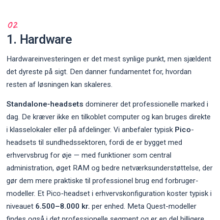
1. Hardware
Hardwareinvesteringen er det mest synlige punkt, men sjældent
det dyreste på sigt. Den danner fundamentet for, hvordan
resten af løsningen kan skaleres.
Standalone-headsets
dominerer det professionelle marked i
dag. De kræver ikke en tilkoblet computer og kan bruges direkte
i klasselokaler eller på afdelinger. Vi anbefaler typisk
Pico
-
headsets til sundhedssektoren, fordi de er bygget med
erhvervsbrug for øje — med funktioner som central
administration, øget RAM og bedre netværksunderstøttelse, der
gør dem mere praktiske til professionel brug end forbruger-
modeller. Et Pico-headset i erhvervskonfiguration koster typisk i
niveauet
6.500–8.000 kr.
per enhed. Meta Quest-modeller
findes også i det professionelle segment og er en del billigere