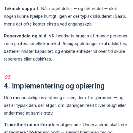
Teknisk support.
Når noget driller — og det vil det — skal
nogen kunne hjælpe hurtigt. Igen er det typisk inkluderet i SaaS,
mens det ofte koster ekstra ved engangskøb.
Reservedele og slid.
VR-headsets bruges af mange personer
i den professionelle kontekst. Ansigtspolstringer skal udskiftes,
batterier mister kapacitet, og enkelte enheder vil over tid skulle
repareres eller udskiftes.
4. Implementering og oplæring
Den menneskelige investering er den, der ofte glemmes — og
det er typisk den, der afgør, om løsningen reelt bliver brugt eller
ender med at samle støv.
Train-the-trainer-forløb
er afgørende. Underviserne skal lære
at facilitere VR-træning godt — særligt briefingen før og